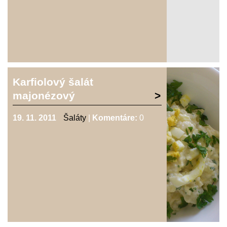
Karfiolový šalát
majonézový
19. 11. 2011
Šaláty
|
Komentáre:
0