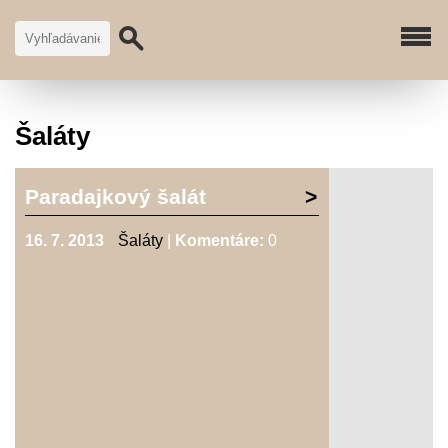
Šaláty
Paradajkový šalát
16. 7. 2013
Šaláty
|
Komentáre:
0