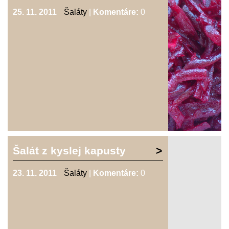
25. 11. 2011
Šaláty
|
Komentáre:
0
Šalát z kyslej kapusty
23. 11. 2011
Šaláty
|
Komentáre:
0