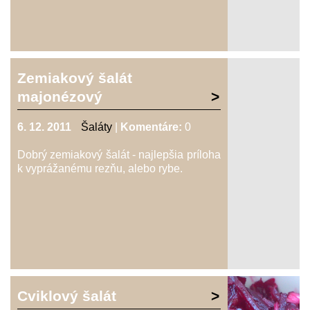
Zemiakový šalát
majonézový
6. 12. 2011
Šaláty
|
Komentáre:
0
Dobrý zemiakový šalát - najlepšia príloha
k vyprážanému rezňu, alebo rybe.
Cviklový šalát