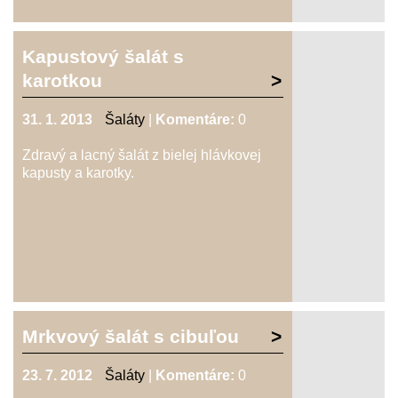
Kapustový šalát s
karotkou
31. 1. 2013
Šaláty
|
Komentáre:
0
Zdravý a lacný šalát z bielej hlávkovej
kapusty a karotky.
Mrkvový šalát s cibuľou
23. 7. 2012
Šaláty
|
Komentáre:
0