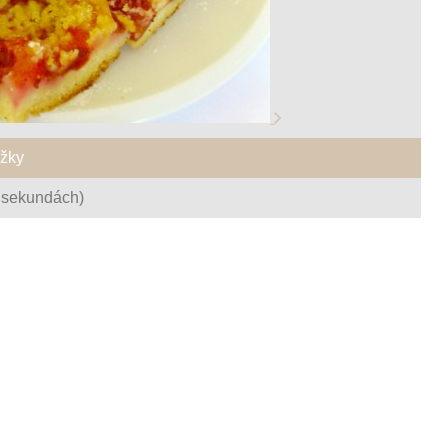
ožky
 sekundách)