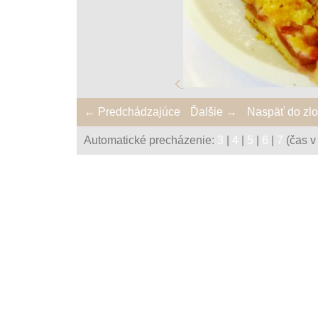
← Predchádzajúce
Ďalšie →
Naspäť do zl
Automatické precházenie:
3
|
4
|
5
|
6
|
7
(čas v