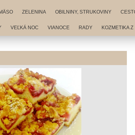
MÄSO
ZELENINA
OBILNINY, STRUKOVINY
CEST
Y
VEĽKÁ NOC
VIANOCE
RADY
KOZMETIKA Z