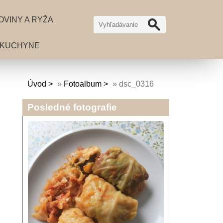
OVINY A RYŽA
 KUCHYNE
Úvod
»
Fotoalbum
»
dsc_0316
Posledné fotografie