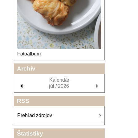
Fotoalbum
Archív
Kalendár
júl / 2026
RSS
Prehľad zdrojov
Štatistiky