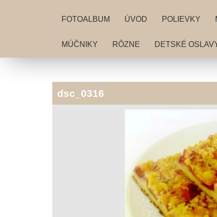
FOTOALBUM
ÚVOD
POLIEVKY
MÚČNIKY
RÔZNE
DETSKÉ OSLAV
dsc_0316