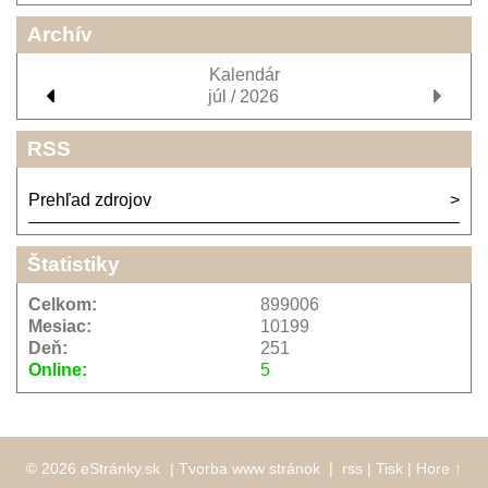
Archív
Kalendár
júl / 2026
RSS
Prehľad zdrojov
Štatistiky
Celkom:
899006
Mesiac:
10199
Deň:
251
Online:
5
© 2026 eStránky.sk
|
Tvorba www stránok
❘
rss
|
Tisk
|
Hore ↑