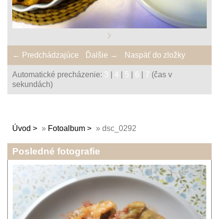
← Predchádzajúce
Ďalšie →
Naspäť do zložky
Automatické precházenie:
3
|
4
|
5
|
6
|
7
(čas v
sekundách)
Úvod
»
Fotoalbum
»
dsc_0292
Posledné fotografie