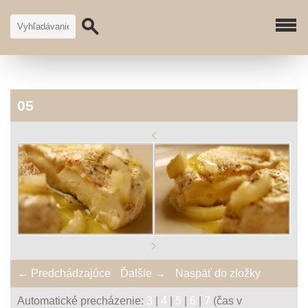
05
← Predchádzajúce
Ďalšie →
Naspäť do zložky
Automatické precházenie:
3
|
4
|
5
|
6
|
7
(čas v