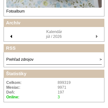
Fotoalbum
Archív
Kalendár
júl / 2026
RSS
Prehľad zdrojov
Štatistiky
Celkom:
899319
Mesiac:
9971
Deň:
197
Online:
3