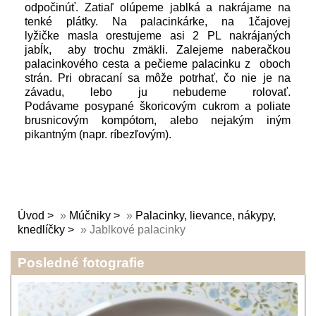
odpočinúť. Zatiaľ olúpeme jablká a nakrájame na
tenké plátky. Na palacinkárke, na 1čajovej
lyžičke masla orestujeme asi 2 PL nakrájaných
jabĺk, aby trochu zmäkli. Zalejeme naberačkou
palacinkového cesta a pečieme palacinku z oboch
strán. Pri obracaní sa môže potrhať, čo nie je na
závadu, lebo ju nebudeme rolovať.
Podávame posypané škoricovým cukrom a poliate
brusnicovým kompótom, alebo nejakým iným
pikantným (napr. ríbezľovým).
Úvod
»
Múčniky
»
Palacinky, lievance, nákypy,
knedlíčky
»
Jablkové palacinky
Posledné fotografie