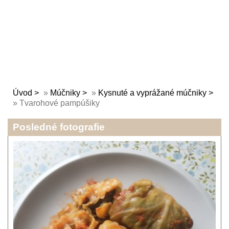
Úvod
»
Múčniky
»
Kysnuté a vyprážané múčniky
»
Tvarohové pampúšiky
Posledné fotografie