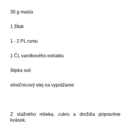
30 g masla
1 žĺtok
1 - 2 PL rumu
1 ČL vanilkového extraktu
štipka soli
slnečnicový olej na vyprážanie
Z vlažného mlieka, cukru a droždia pripravíme
kvások.