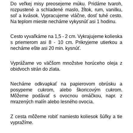
Do veľkej misy preosejeme múku. Pridáme tvaroh,
rozpustené a schladené maslo, žĺtok, rum, vanilku,
soľ a kvások. Vypracujeme vláčne, dosť tuhé cesto.
Na teplom mieste necháme vykysnúť asi 1 hodinu.
Cesto vyvaľkáme na 1,5 - 2 cm. Vykrajujeme kolieska
s priemerom asi 8 - 10 cm. Prikryjeme utierkou a
necháme ešte asi 20 min. kysnúť.
Vyprážame vo väčšom množstve horúceho oleja z
obidvoch strán do zlata.
Necháme odkvapkať na papierovom obrúsku a
posypeme cukrom, alebo škoricovým cukrom.
Môžeme podávať s ovocnou omáčkou, napr. z
mrazených malín alebo lesného ovocia.
Z cesta môžeme robiť namiesto koliesok šúľky a tie
vypražíme.