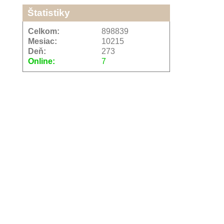
Štatistiky
Celkom:
898839
Mesiac:
10215
Deň:
273
Online:
7