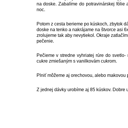
na doske. Zabalíme do potravinárskej fólie
noc.
Potom z cesta berieme po kúskoch, zbytok d
doske na tenko a nakrájame na štvorce asi 
zrolujeme tak aby nevytiekol. Okraje zatlač
pečenie.
Pečieme v stredne vyhriatej rúre do svetlo
cukre zmiešaným s vanilkovám cukrom.
Plniť môžeme aj orechovou, alebo makovou 
Z jednej dávky urobíme aj 85 kúskov. Dobre u