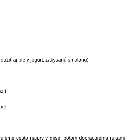
oužiť aj biely jogurt, zakysanú smotanu)
zlí
nie
acujeme cesto najprv v mise, potom dopracujema rukami