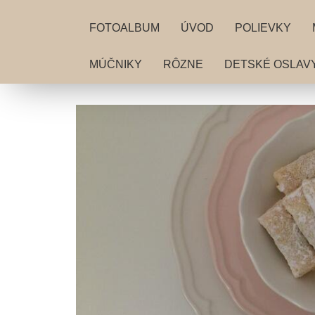
FOTOALBUM
ÚVOD
POLIEVKY
MÚČNIKY
RÔZNE
DETSKÉ OSLAV