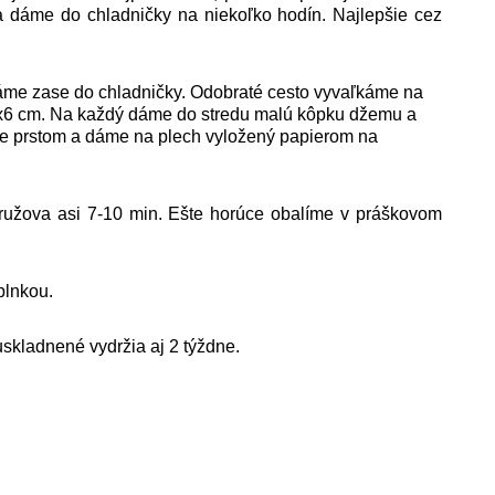
 a dáme do chladničky na niekoľko hodín. Najlepšie cez
áme zase do chladničky. Odobraté cesto vyvaľkáme na
6x6 cm. Na každý dáme do stredu malú kôpku džemu a
íme prstom a dáme na plech vyložený papierom na
- ružova asi 7-10 min. Ešte horúce obalíme v práškovom
plnkou.
skladnené vydržia aj 2 týždne.