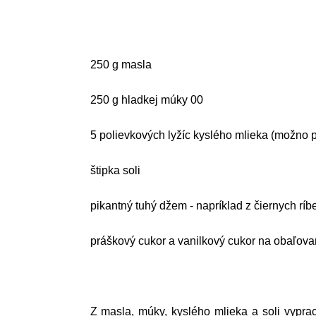
250 g masla
250 g hladkej múky 00
5 polievkových lyžíc kyslého mlieka (možno p
štipka soli
pikantný tuhý džem - napríklad z čiernych ríbe
práškový cukor a vanilkový cukor na obaľova
Z masla, múky, kyslého mlieka a soli vypr