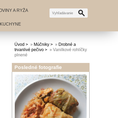
OVINY A RYŽA
 KUCHYNE
Úvod
»
Múčniky
»
Drobné a
trvanlivé pečivo
»
Vanilkové rohlíčky
plnené
Posledné fotografie