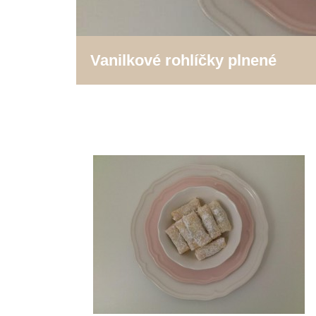
Vanilkové rohlíčky plnené