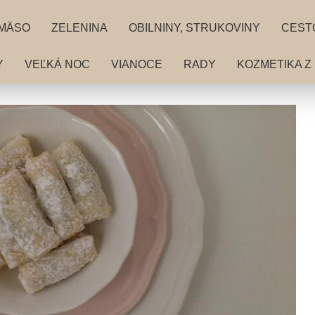
MÄSO
ZELENINA
OBILNINY, STRUKOVINY
CEST
Y
VEĽKÁ NOC
VIANOCE
RADY
KOZMETIKA Z