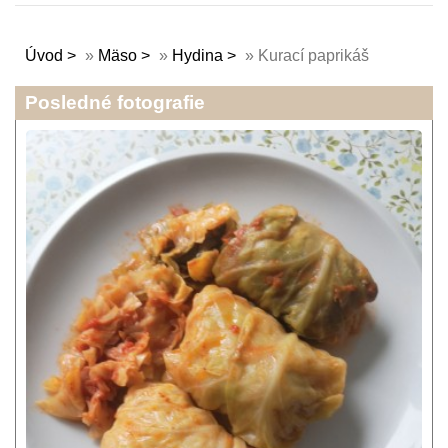
Úvod
»
Mäso
»
Hydina
»
Kurací paprikáš
Posledné fotografie