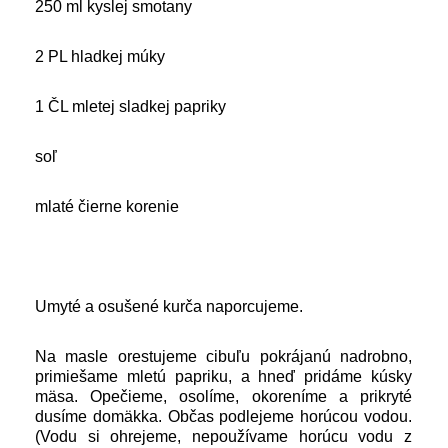
250 ml kyslej smotany
2 PL hladkej múky
1 ČL mletej sladkej papriky
soľ
mlaté čierne korenie
Umyté a osušené kurča naporcujeme.
Na masle orestujeme cibuľu pokrájanú nadrobno,
primiešame mletú papriku, a hneď pridáme kúsky
mäsa. Opečieme, osolíme, okoreníme a prikryté
dusíme domäkka. Občas podlejeme horúcou vodou.
(Vodu si ohrejeme, nepoužívame horúcu vodu z